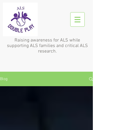
Raising awareness for ALS while
supporting ALS families and critical ALS
research.
Blog